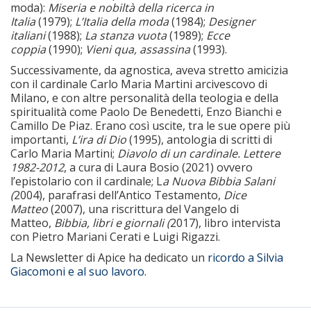
moda):
Miseria e nobiltà della ricerca in
Italia
(1979);
L’Italia della moda
(1984);
Designer
italiani
(1988);
La stanza vuota
(1989);
Ecce
coppia
(1990);
Vieni qua, assassina
(1993).
Successivamente, da agnostica, aveva stretto amicizia
con il cardinale Carlo Maria Martini arcivescovo di
Milano, e con altre personalità della teologia e della
spiritualità come Paolo De Benedetti, Enzo Bianchi e
Camillo De Piaz. Erano così uscite, tra le sue opere più
importanti,
L’ira di Dio
(1995), antologia di scritti di
Carlo Maria Martini;
Diavolo di un cardinale. Lettere
1982-2012
, a cura di Laura Bosio (2021) ovvero
l’epistolario con il cardinale; L
a Nuova Bibbia Salani
(
2004), parafrasi dell’Antico Testamento,
Dice
Matteo
(2007), una riscrittura del Vangelo di
Matteo,
Bibbia, libri e giornali (
2017), libro intervista
con Pietro Mariani Cerati e Luigi Rigazzi.
La Newsletter di Apice ha dedicato un
ricordo a Silvia
Giacomoni e al suo lavoro.