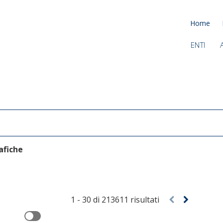
Home
ENTI
afiche
1
-
30
di
213611
risultati