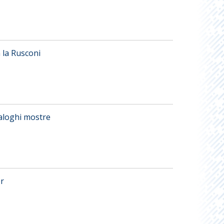
 la Rusconi
ataloghi mostre
er