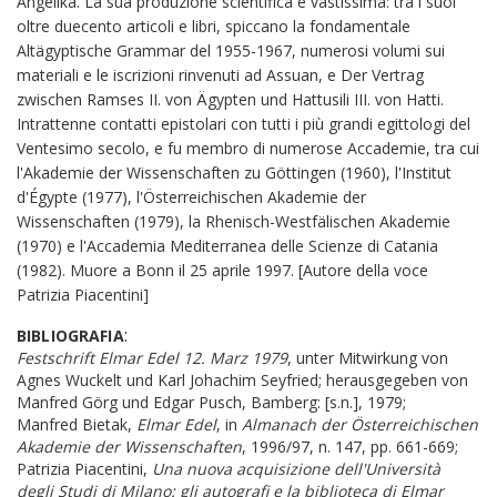
Angelika. La sua produzione scientifica è vastissima: tra i suoi
oltre duecento articoli e libri, spiccano la fondamentale
Altägyptische Grammar del 1955-1967, numerosi volumi sui
materiali e le iscrizioni rinvenuti ad Assuan, e Der Vertrag
zwischen Ramses II. von Ägypten und Hattusili III. von Hatti.
Intrattenne contatti epistolari con tutti i più grandi egittologi del
Ventesimo secolo, e fu membro di numerose Accademie, tra cui
l'Akademie der Wissenschaften zu Göttingen (1960), l'Institut
d'Égypte (1977), l'Österreichischen Akademie der
Wissenschaften (1979), la Rhenisch-Westfälischen Akademie
(1970) e l'Accademia Mediterranea delle Scienze di Catania
(1982). Muore a Bonn il 25 aprile 1997. [Autore della voce
Patrizia Piacentini]
:
BIBLIOGRAFIA
Festschrift Elmar Edel 12. Marz 1979
, unter Mitwirkung von
Agnes Wuckelt und Karl Johachim Seyfried; herausgegeben von
Manfred G
ö
rg und Edgar Pusch, Bamberg: [s.n.], 1979;
Manfred Bietak,
Elmar Edel
, in
Almanach der Österreichischen
Akademie der Wissenschaften
, 1996/97, n. 147, pp. 661-669;
Patrizia Piacentini,
Una nuova acquisizione dell'Università
degli Studi di Milano: gli autografi e la biblioteca di Elmar