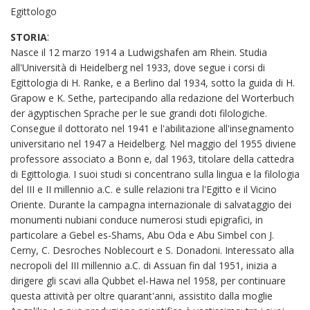
Egittologo
:
STORIA
Nasce il 12 marzo 1914 a Ludwigshafen am Rhein. Studia
all'Università di Heidelberg nel 1933, dove segue i corsi di
Egittologia di H. Ranke, e a Berlino dal 1934, sotto la guida di H.
Grapow e K. Sethe, partecipando alla redazione del Worterbuch
der ägyptischen Sprache per le sue grandi doti filologiche.
Consegue il dottorato nel 1941 e l'abilitazione all'insegnamento
universitario nel 1947 a Heidelberg. Nel maggio del 1955 diviene
professore associato a Bonn e, dal 1963, titolare della cattedra
di Egittologia. I suoi studi si concentrano sulla lingua e la filologia
del III e II millennio a.C. e sulle relazioni tra l'Egitto e il Vicino
Oriente. Durante la campagna internazionale di salvataggio dei
monumenti nubiani conduce numerosi studi epigrafici, in
particolare a Gebel es-Shams, Abu Oda e Abu Simbel con J.
Cerny, C. Desroches Noblecourt e S. Donadoni. Interessato alla
necropoli del III millennio a.C. di Assuan fin dal 1951, inizia a
dirigere gli scavi alla Qubbet el-Hawa nel 1958, per continuare
questa attività per oltre quarant'anni, assistito dalla moglie