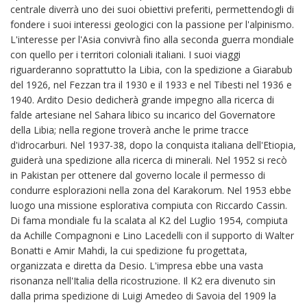
centrale diverrà uno dei suoi obiettivi preferiti, permettendogli di
fondere i suoi interessi geologici con la passione per l'alpinismo.
L'interesse per l'Asia convivrà fino alla seconda guerra mondiale
con quello per i territori coloniali italiani. I suoi viaggi
riguarderanno soprattutto la Libia, con la spedizione a Giarabub
del 1926, nel Fezzan tra il 1930 e il 1933 e nel Tibesti nel 1936 e
1940. Ardito Desio dedicherà grande impegno alla ricerca di
falde artesiane nel Sahara libico su incarico del Governatore
della Libia; nella regione troverà anche le prime tracce
d'idrocarburi. Nel 1937-38, dopo la conquista italiana dell'Etiopia,
guiderà una spedizione alla ricerca di minerali. Nel 1952 si recò
in Pakistan per ottenere dal governo locale il permesso di
condurre esplorazioni nella zona del Karakorum. Nel 1953 ebbe
luogo una missione esplorativa compiuta con Riccardo Cassin.
Di fama mondiale fu la scalata al K2 del Luglio 1954, compiuta
da Achille Compagnoni e Lino Lacedelli con il supporto di Walter
Bonatti e Amir Mahdi, la cui spedizione fu progettata,
organizzata e diretta da Desio. L'impresa ebbe una vasta
risonanza nell'Italia della ricostruzione. Il K2 era divenuto sin
dalla prima spedizione di Luigi Amedeo di Savoia del 1909 la