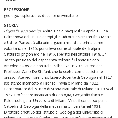
:
PROFESSIONE
geologo, esploratore, docente universitario
:
STORIA
Biografia accademica
Ardito Desio nacque il 18 aprile 1897 a
Palmanova del Friuli e compì gli studi preuniversitari fra Cividale
e Udine. Partecipò alla prima guerra mondiale prima come
volontario nel 1915, poi di leva come ufficiale degli alpini.
Catturato prigioniero nel 1917, liberato nell'ottobre 1918. Un
lascito prezioso dell'esperienza militare fu l'amicizia con
Amedeo d'Aosta e con Italo Balbo. Nel 1920 si laureò con il
Professor Carlo De Stefani, che lo scelse come assistente
presso l'Ateneo fiorentino. Libero docente di Geologia nel 1927,
assistente incaricato a Firenze, Pavia e Milano dal 1922.
Conservatore del Museo di Storia Naturale di Milano dal 1924 al
1927. Professore incaricato di Geologia, Geografia fisica e
Paleontologia all'Università di Milano. Vinse il concorso per la
Cattedra di Geologia della medesima Università nel 1931.
Direttore effettivo dell'Istituto di Geologia dell'Università di
Milano da lui stesso fondato nel 1929 e professore incaricato di