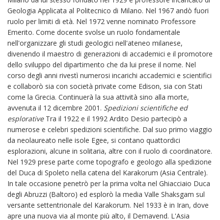
Geologia Applicata al Politecnico di Milano. Nel 1967 andò fuori
ruolo per limiti di età. Nel 1972 venne nominato Professore
Emerito. Come docente svolse un ruolo fondamentale
nell'organizzare gli studi geologici nell'ateneo milanese,
divenendo il maestro di generazioni di accademici e il promotore
dello sviluppo del dipartimento che da lui prese il nome. Nel
corso degli anni rivestì numerosi incarichi accademici e scientifici
e collaborò sia con società private come Edison, sia con Stati
come la Grecia. Continuerà la sua attività sino alla morte,
avvenuta il 12 dicembre 2001.
Spedizioni scientifiche ed
esplorative
Tra il 1922 e il 1992 Ardito Desio partecipò a
numerose e celebri spedizioni scientifiche. Dal suo primo viaggio
da neolaureato nelle isole Egee, si contano quattordici
esplorazioni, alcune in solitaria, altre con il ruolo di coordinatore.
Nel 1929 prese parte come topografo e geologo alla spedizione
del Duca di Spoleto nella catena del Karakorum (Asia Centrale).
In tale occasione penetrò per la prima volta nel Ghiacciaio Duca
degli Abruzzi (Baltoro) ed esplorò la media Valle Shaksgam sul
versante settentrionale del Karakorum. Nel 1933 è in Iran, dove
apre una nuova via al monte più alto, il Demavend. L'Asia