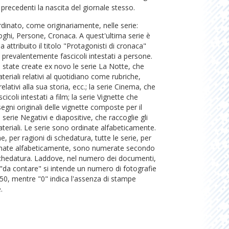
e. La marcata attenzione per la cronaca
 precedenti la nascita del giornale stesso.
ccontata con un linguaggio diretto, chiaro,
rdinato, come originariamente, nelle serie:
 tono polemico e spregiudicato, si affianca da
ghi, Persone, Cronaca. A quest'ultima serie è
impaginazione volta a catturare lo sguardo, una
a attribuito il titolo "Protagonisti di cronaca"
a caratteri vistosi e un uso accorto e sapiente del
prevalentemente fascicoli intestati a persone.
tografico, frutto del lavoro di valenti fotografi,
 state create ex novo le serie La Notte, che
Eugenio Barbera e Dante Valenza, a cui poi si
teriali relativi al quotidiano come rubriche,
no, con l'acquisizione del "Corriere Lombardo"
elativi alla sua storia, ecc.; la serie Cinema, che
derico Patellani e Gian Battista Colombo. Va poi
icoli intestati a film; la serie Vignette che
 successo che la "Notte" riscuote nella difficile
segni originali delle vignette composte per il
lano è dovuto a una novità assoluta per l'Italia:
 serie Negativi e diapositive, che raccoglie gli
agina dedicata ai programmi dei cinematografi
eriali. Le serie sono ordinate alfabeticamente.
on l'introduzione di un sistema visuale di
he, per ragioni di schedatura, tutte le serie, per
del gradimento delle pellicole espresso dal
nate alfabeticamente, sono numerate secondo
lla critica. Per la prima volta, di ogni film veniva
 schedatura. Laddove, nel numero dei documenti,
iassunto della trama, con l'indicazione del
 "da contare" si intende un numero di fotografie
critici (indicato con le stellette, da una a cinque) e
50, mentre "0" indica l'assenza di stampe
ffluenza degli spettatori (indicata dal numero di
.
no a cinque). Altre invenzioni vincenti di Nutrizio
o di concorsi rivolti ai lettori, l'inserimento nelle
oglio del listino di Borsa, dei numeri del Lotto
ngano comunicati alla radio e delle ultimissime