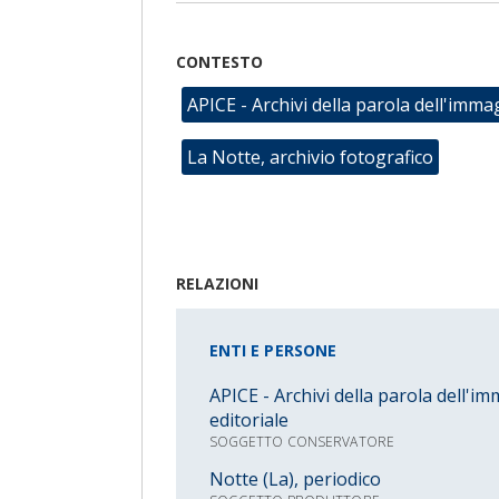
notizie, in 
giorno del t
radicali inno
CONTESTO
stesso trasf
politico e s
APICE - Archivi della parola dell'imma
Pensato iniz
suo periodo
La Notte, archivio fotografico
giornaliere 
l'ultima edi
pagina, Este
nove colonne
palazzo di v
Piazza Duca 
RELAZIONI
giornale si a
già citata p
successo pe
ENTI E PERSONE
Borsa, la pa
accompagnat
APICE - Archivi della parola dell'i
effetto. Son
editoriale
quotidiano 
SOGGETTO CONSERVATORE
giornalismo 
poi comincer
Notte (La), periodico
di proprietà