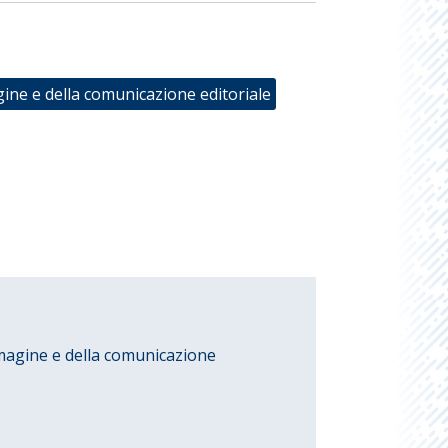
un periodo durante il quale c'è solo un'edizione al
elegiornale e su un unico canale. Una delle più
vazioni, infine, il direttore la effettuò su se
ormandosi da giornalista sportivo in direttore
crivendo fondi quotidiani di popolare efficacia.
gine e della comunicazione editoriale
ialmente in un'unica edizione pomeridiana, nel
 d'oro "La Notte" raggiungerà quota tre edizioni
(la prima edizione, l'edizione Borsa delle 14 e
zione delle 17), ciascuna di sei pagine (Prima
ri, Terza, Spettacoli, Sport, Cronaca Milano), su
. Insediato nelle stanze del terzo piano del
ia Antonio Recanate angolo via Vitruvio (già
d'Aosta, oggi sede dell'Ordine dei giornalisti), il
rricchisce nel tempo di grandi servizi: oltre alla
agina dei cinema, la pagina delle grane (un
rsonale di Umberto Panin), la pagina della
gina della televisione, la pagina della spesa, tutte
e da testate, fotografie e vignette di grande
mmagine e della comunicazione
o questi gli elementi che fanno della "Notte" un
di primo piano anche nel panorama del
nazionale, almeno fino a tutti gli anni Settanta:
à una fase di declino, che porterà a vari cambi
 e alla chiusura nel 1995. L'avvento della