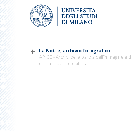
La Notte, archivio fotografico
APICE - Archivi della parola dell'immagine e d
comunicazione editoriale