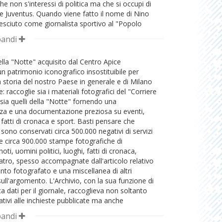
che non s'interessi di politica ma che si occupi di
 e Juventus. Quando viene fatto il nome di Nino
resciuto come giornalista sportivo al "Popolo
oi collaboratore del "Corriere di Milano" e
pandi
o sportivo al "Corriere Lombardo" - pochissimi
ghi che lo ritengono capace di guidare un foglio
ella "Notte" acquisito dal Centro Apice
llora a inserirsi in uno spazio, quello dei
un patrimonio iconografico insostituibile per
el pomeriggio di area milanese, nel quale erano
la storia del nostro Paese in generale e di Milano
, e affermati, il "Corriere Lombardo" (di
e: raccoglie sia i materiali fotografici del "Corriere
 liberale), "Milano Sera" (fiancheggiatore del
ia quelli della "Notte" fornendo una
orriere d'Informazione" (edizione pomeridiana del
za e una documentazione preziosa su eventi,
la Sera"). Il deludente risultato dell'esordio
fatti di cronaca e sport. Basti pensare che
rmare quei giudizi caustici: il primo numero, in
o sono conservati circa 500.000 negativi di servizi
 dicembre 1952, vende solo mille copie. Ma nel
i e circa 900.000 stampe fotografiche di
pochi mesi la tendenza muta radicalmente in
ti, uomini politici, luoghi, fatti di cronaca,
 capo ad alcuni anni il giornale tocca il vertice di
atro, spesso accompagnate dall'articolo relativo
ie quotidiane, imponendosi come quotidiano di
nto fotografato e una miscellanea di altri
 anche nel panorama del giornalismo nazionale
ll'argomento. L'Archivio, con la sua funzione di
rticolare, come il più diffuso quotidiano del
 dati per il giornale, raccoglieva non soltanto
con un'alta distribuzione soprattutto a Milano
lativi alle inchieste pubblicate ma anche
00 sono le copie vendute quotidianamente
 organizzate alfabeticamente in grandi serie
città). Usando un linguaggio immediato, quasi
pandi
ie' (per esempio dagli animali allo sport),
affrontare sia la politica sia la cronaca, "La