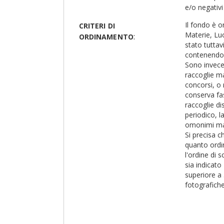
fotografich
e/o negativi
milanese, ra
Il fondo è o
CRITERI DI
asciutto, un
Materie, Luo
:
subito a un'
ORDINAMENTO
stato tuttavi
titolazione 
contenendo 
materiale fo
Sono invece
tra i quali 
raccoglie ma
aggiungeran
concorsi, o r
nel 1966, Fe
conserva fasc
detto che il
raccoglie di
piazza di Mi
periodico, la
un'intera p
omonimi mat
cittadini, c
Si precisa c
valutazione 
quanto ordi
pubblico e da
l'ordine di
offerto un r
sia indicato
giudizio dei 
superiore a 
anche dell'a
fotografiche
pallini, da u
sono il lanci
pagine del f
prima che ve