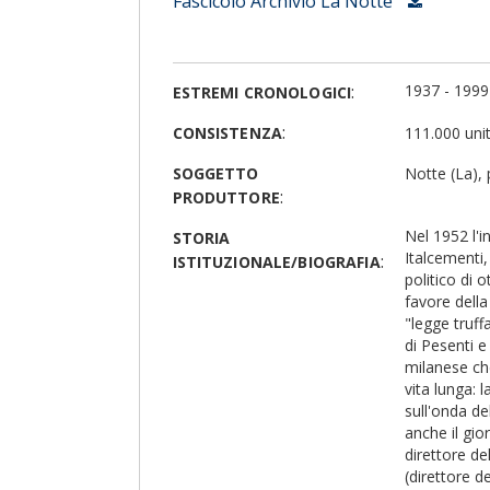
Fascicolo Archivio La Notte
:
1937 - 1999
ESTREMI CRONOLOGICI
:
CONSISTENZA
111.000 unit
SOGGETTO
Notte (La), 
:
PRODUTTORE
Nel 1952 l'i
STORIA
Italcementi,
:
ISTITUZIONALE/BIOGRAFIA
politico di 
favore della
"legge truff
di Pesenti e
milanese ch
vita lunga: 
sull'onda de
anche il gio
direttore de
(direttore d