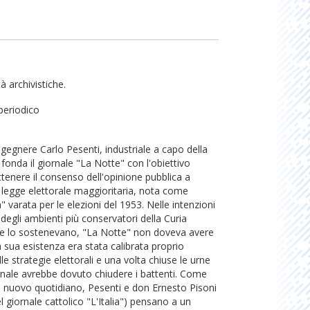
à archivistiche.
periodico
ngegnere Carlo Pesenti, industriale a capo della
 fonda il giornale "La Notte" con l'obiettivo
ottenere il consenso dell'opinione pubblica a
 legge elettorale maggioritaria, nota come
a" varata per le elezioni del 1953. Nelle intenzioni
 degli ambienti più conservatori della Curia
e lo sostenevano, "La Notte" non doveva avere
la sua esistenza era stata calibrata proprio
lle strategie elettorali e una volta chiuse le urne
rnale avrebbe dovuto chiudere i battenti. Come
l nuovo quotidiano, Pesenti e don Ernesto Pisoni
el giornale cattolico "L'Italia") pensano a un