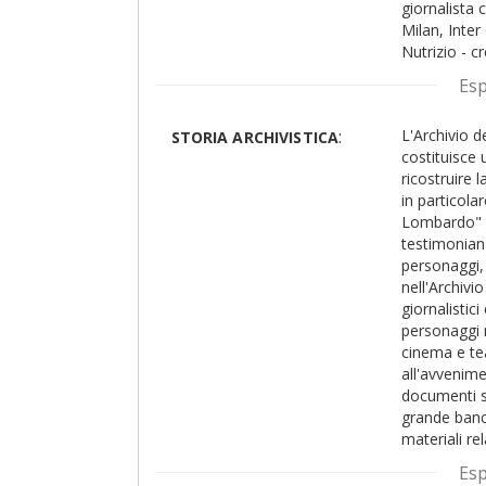
giornalista 
Milan, Inter
Nutrizio - c
d'Italia", p
Es
caposervizi
sono i colle
:
L'Archivio d
STORIA ARCHIVISTICA
che andava a
costituisce 
quotidiani d
ricostruire 
già presenti
in particolar
impostazione
Lombardo" s
Pci) e il "C
testimonian
"Corriere del
personaggi, 
sembra confe
nell'Archivi
edicola il 7
giornalistic
volgere di 
personaggi no
positivo e in
cinema e te
250.000 cop
all'avvenime
primo piano
documenti su
e, più in pa
grande banca
pomeriggio, 
materiali re
(oltre 80.0
informazioni
soltanto in 
Es
quali 'mater
parlato, per 