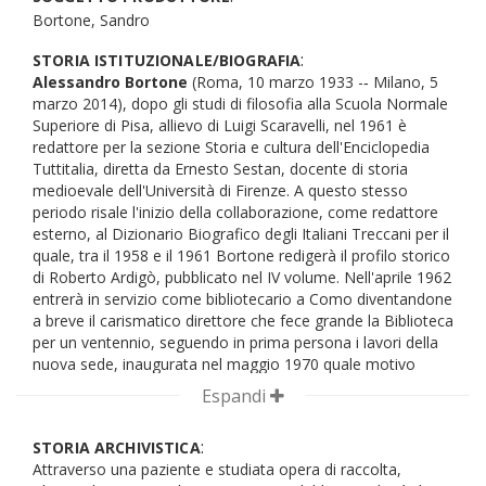
Bortone, Sandro
:
STORIA ISTITUZIONALE/BIOGRAFIA
Alessandro Bortone
(Roma, 10 marzo 1933 -­‐ Milano, 5
marzo 2014), dopo gli studi di filosofia alla Scuola Normale
Superiore di Pisa, allievo di Luigi Scaravelli, nel 1961 è
redattore per la sezione Storia e cultura dell'Enciclopedia
Tuttitalia, diretta da Ernesto Sestan, docente di storia
medioevale dell'Università di Firenze. A questo stesso
periodo risale l'inizio della collaborazione, come redattore
esterno, al Dizionario Biografico degli Italiani Treccani per il
quale, tra il 1958 e il 1961 Bortone redigerà il profilo storico
di Roberto Ardigò, pubblicato nel IV volume. Nell'aprile 1962
entrerà in servizio come bibliotecario a Como diventandone
a breve il carismatico direttore che fece grande la Biblioteca
per un ventennio, seguendo in prima persona i lavori della
nuova sede, inaugurata nel maggio 1970 quale motivo
d'orgoglio e prestigio per la Giunta Comunale presieduta dal
Espandi
sindaco Lino Gelpi. Il costante lavoro sul catalogo con la
realizzazione di bibliografie tematiche condurrà a un
:
STORIA ARCHIVISTICA
aumento costante dell'utenza e della lettura, così come la
Attraverso una paziente e studiata opera di raccolta,
raccolta di un consistente numero di archivi e di una