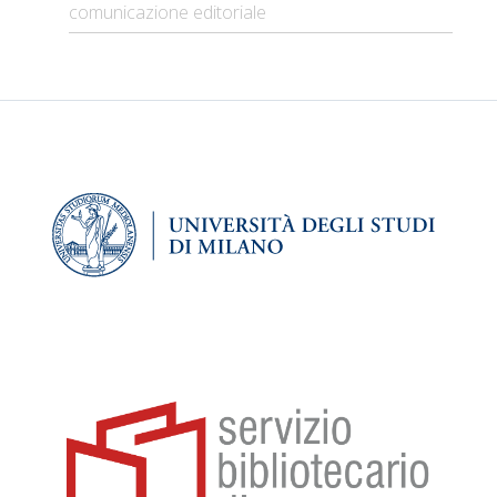
del secolo, con le opere di Cesare Angelini, Pina Ballario,
comunicazione editoriale
Anna Banti, Berto Barbarani, Giorgio Barberi, Luigi
Bartolini, Carlo Belli, Maria Bellonci, Ugo Bernasconi, Carlo
Betocchi, Libero Bigiaretti, Piero Bigongiari, Carlo Bo,
Giovanni Boine, Mario Borsa, Ernesto Bonaiuti, Giulio
Caggiano, Arrigo Cajumi, Camilla Cederna, Francesco
Chiesa, Franco Ciarlantini, Delfino Cinelli, Arnaldo Cipolla,
Guelfo Civinini, Ettore Cozzani, Lucio D'Ambra, Guido da
Verona, Beniamino Dal Fabbro, Alba De Cespedes, Mario
De Gaslini, Bianca De Maja, Libero De Libero, Oreste Del
Buono, Camilla Del Soldato, Dessì, Diotima, Giuseppe
Fanciulli, Fiducia, Frateili, Folgore, Bianca Gerin, Rinaldo
Kufferle, Nicola Lisi, Vittorio Locchi, Leo Longanesi, Arturo
Loria, Carlo Manzoni, Lucio Mastronardi, Marino Moretti,
Notari, Angiolo Novaro, Noventa, Ferdinando Paolieri,
Pitigrilli, Antonio Pizzuto, Neri Pozza, Dino Provenzal, Mario
Puccini, Leda Rafanelli, Leonida Repaci, Rosso di
Sansecondo, Enrico Sacchetti, Salgari, Saponaro,
Margherita Sarfatti, Savinio, Flavia Steno, Teresah, Giovanni
Thovez, Mario Tobino, Varaldo, Toddi, Fabio Tombari,
Annie Vivanti, Yambo, Zuccoli, Zoppi. L'attività
collezionistica di Bortone non è riducibile a un elevato
esercizio intellettuale arricchito dalla profonda conoscenza