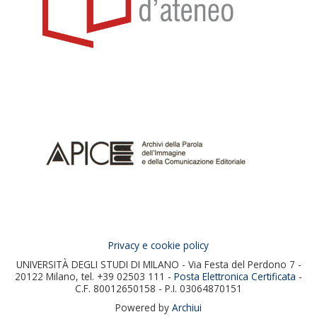
e rispetto per la materialità del libro, quanto a un più
complesso impegno culturale e civile per la salvaguardia
della storia culturale del Novecento italiano, in ideale
continuazione all'attività svolta presso la Biblioteca di
Como (1962-­‐84). Il lavoro di raccolta era per Bortone non
solo il primo fondamentale atto costitutivo della ricerca
storica quanto piuttosto il suo più sistematico contributo
storico di utilità collettiva: si tratta, infatti, di una raccolta
materiale di inestimabile valore capace di restituisce il
quadro complessivo di un'epoca, con la quale ripensare e
riscrivere pagine di storia culturale e politica, letteraria e
artistica.
Privacy e cookie policy
UNIVERSITÀ DEGLI STUDI DI MILANO - Via Festa del Perdono 7 -
20122 Milano, tel. +39 02503 111 -
Posta Elettronica Certificata
-
C.F. 80012650158 - P.I. 03064870151
Powered by
Archiui