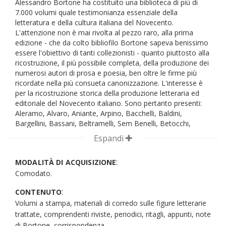
Alessandro Bortone ha costituito una biblioteca di più di
collezione di grafica di artisti comaschi porteranno la
7.000 volumi quale testimonianza essenziale della
Biblioteca a essere centro vivo di cultura e di valorizzazione
letteratura e della cultura italiana del Novecento.
della storia lariana. L'atto conclusivo di Bortone a Como
L'attenzione non è mai rivolta al pezzo raro, alla prima
può essere considerato il Soggettario della stessa
edizione - che da colto bibliofilo Bortone sapeva benissimo
Biblioteca, ultima fatica del lavoro continuativo svolto sul
essere l'obiettivo di tanti collezionisti - quanto piuttosto alla
catalogo, col proposito di presentare il patrimonio entrato
ricostruzione, il più possibile completa, della produzione dei
in Biblioteca dal 1970 per soggetto', seguendo il criterio di
numerosi autori di prosa e poesia, ben oltre le firme più
ricerca più semplice e più diffuso tra il pubblico non
ricordate nella più consueta canonizzazione. L'interesse è
specializzato. L'opera a stampa - Il Soggettario della
per la ricostruzione storica della produzione letteraria ed
Biblioteca Civica di Como (Editrice Bibliografica, 1983) -
editoriale del Novecento italiano. Sono pertanto presenti:
comprendeva circa 103 mila schede, nel cui testo
Aleramo, Alvaro, Aniante, Arpino, Bacchelli, Baldini,
introduttivo Bortone sembra ripercorre, in estrema sintesi,
Bargellini, Bassani, Beltramelli, Sem Benelli, Betocchi,
l'intero proprio operato. Come spiega puntualmente lo
Berto, Bianciardi, Bilenchi, Bontempelli, G.A. Borgese,
stesso Bortone nella sintetica introduzione, l'opera non va
Espandi
Brancati, Buzzati, Buzzi, Calzini, De Roberto, Campana,
intesa come "un'esercitazione specialistica, autonoma dalle
Campanile, Capuana, Cassola, Cavacchioli, Chiara, Corra,
sue finalità", quanto piuttosto un ulteriore passo "in avanti
:
MODALITÀ DI ACQUISIZIONE
Comisso, D'Ambra, Deledda, Fenoglio, Flaiano, Frattini,
sulla strada, ancora lunga, della democratizzazione
Comodato.
Gadda, Gatto, Gobetti, Govoni, Gozzano, Landolfi, Carlo e
culturale". Dopo aver lasciato Como, Bortone riprenderà
Primo Levi, Linati, Luzzi, Malaparte, Marinetti, Moravia, Ada
varie collaborazioni per l'editoria - la Guida alla civiltà di
:
CONTENUTO
Negri, Ojetti, Ortese, Panzini, Papini, Parise, Pasolini,
Firenze (Mondadori, 1986) e la curatela con Lorenzo
Volumi a stampa, materiali di corredo sulle figure letterarie
Pavese, Piovene, Pirandello, Pratolini, Quasimodo, Rea,
Camusso di Ceramics of the world from 4000 B.C. to the
Rebora, Saba, Sbarbaro, Sciascia, Sereni, Silone, Soffici,
trattate, comprendenti riviste, periodici, ritagli, appunti, note
present (New York, Abrams, 1992) - nelle quali si ritrovano
Soldati, Solmi, Svevo, Vergani, Viani, Trilussa, Tomizza,
di Bortone, corrispondenza.
la fascinazione e la capacità di condurre ricerche ad ampio