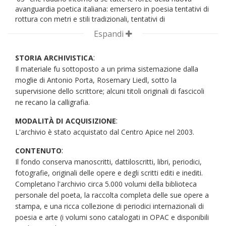
avanguardia poetica italiana: emersero in poesia tentativi di
rottura con metri e stili tradizionali, tentativi di
sperimentazione e ricerca letteraria. Porta partecipò ai
Espandi
lavori del Gruppo '63 a Palermo, Reggio Emilia, La Spezia e
Fano. Dal 1963 al 1967 prese parte attiva alla redazione
:
STORIA ARCHIVISTICA
della rivista di punta della nuova avanguardia «Malebolge» a
Il materiale fu sottoposto a un prima sistemazione dalla
Reggio Emilia. In quegli stessi anni si dedicò alla "poesia
visiva" partecipando ad alcune mostre a Padova, Milano,
moglie di Antonio Porta, Rosemary Liedl, sotto la
Roma, Londra. La sua opera più strettamente legata a
supervisione dello scrittore; alcuni titoli originali di fascicoli
questa esperienza è
Zero
, pubblicata in edizione numerata
ne recano la calligrafia.
nel 1963. Impegnato nel modo editoriale, dal 1956 al 1967
lavorò per la casa editrice Rusconi e Paolazzi s.p.a., Milano,
:
MODALITÀ DI ACQUISIZIONE
nel settore periodici (Gioia, Gente, Rakam) e nel settore libri
L'archivio è stato acquistato dal Centro Apice nel 2003.
con compiti di coordinamento. Per lo stesso gruppo
:
editoriale si occupò in prima persona della gestione del
CONTENUTO
quotidiano sportivo romano «Il corriere dello sport» per
Il fondo conserva manoscritti, dattiloscritti, libri, periodici,
circa tre anni. Nel 1968 fu assunto dalla casa editrice
fotografie, originali delle opere e degli scritti editi e inediti.
Bompiani, Milano, in qualità di direttore amministrativo e
Completano l'archivio circa 5.000 volumi della biblioteca
assistente alla presidenza. Nel 1972 divenne direttore
personale del poeta, la raccolta completa delle sue opere a
generale delle case editrici Bompiani, Sonzogno, Etas libri,
stampa, e una ricca collezione di periodici internazionali di
per assumere poi la direzione editoriale della sola
poesia e arte (i volumi sono catalogati in OPAC e disponibili
Bompiani. Nel 1977 passò alla casa editrice Feltrinelli in