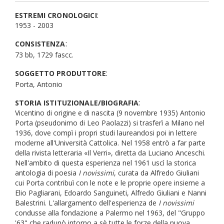
:
ESTREMI CRONOLOGICI
1953 - 2003
:
CONSISTENZA
73 bb, 1729 fascc.
:
SOGGETTO PRODUTTORE
Porta, Antonio
:
STORIA ISTITUZIONALE/BIOGRAFIA
Vicentino di origine e di nascita (9 novembre 1935) Antonio
Porta (pseudonimo di Leo Paolazzi) si trasferì a Milano nel
1936, dove compì i propri studi laureandosi poi in lettere
moderne all'Università Cattolica. Nel 1958 entrò a far parte
della rivista letteraria «Il Verri», diretta da Luciano Anceschi.
Nell'ambito di questa esperienza nel 1961 uscì la storica
antologia di poesia
I novissimi
, curata da Alfredo Giuliani
cui Porta contribuì con le note e le proprie opere insieme a
Elio Pagliarani, Edoardo Sanguineti, Alfredo Giuliani e Nanni
Balestrini. L'allargamento dell'esperienza de
I novissimi
condusse alla fondazione a Palermo nel 1963, del "Gruppo
'63" che radunò intorno a sè tutte le forze della nuova