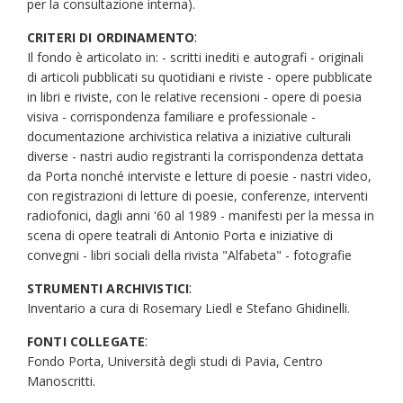
per la consultazione interna).
qualità di dirigente, a fianco del consigliere delegato e
direttore generale. Lasciata la carica di dirigente nel 1981, si
:
CRITERI DI ORDINAMENTO
dedicò soprattutto al lavoro di scrittore, pur continuando a
Il fondo è articolato in: - scritti inediti e autografi - originali
svolgere lavoro di tipo culturale presso la Cooperativa
di articoli pubblicati su quotidiani e riviste - opere pubblicate
Intrapresa e la Cooperativa Alfabeta, nel cui ambito
in libri e riviste, con le relative recensioni - opere di poesia
partecipò all'organizzazione dei convegni
Il senso della
letteratura
visiva - corrispondenza familiare e professionale -
, Palermo, novembre 1984,
Stabat Nuda Aestas
D'Annunzio e la poesia oggi
, Viareggio, ottobre 1985,
documentazione archivistica relativa a iniziative culturali
Ricercatori & Co.,
Viareggio, febbraio 1987 e le
diverse - nastri audio registranti la corrispondenza dettata
manifestazioni di
Milanopoesia
1984, 1985, 1987 e 1988.
da Porta nonché interviste e letture di poesie - nastri video,
Oltre che a «Il Verri» collaborò al mensile «Alfabeta»; e ai
con registrazioni di letture di poesie, conferenze, interventi
quotidiani «Il Giorno» dal 1972 al 1978, al «Corriere della
radiofonici, dagli anni '60 al 1989 - manifesti per la messa in
sera» (e al suo supplemento «Sette»), «Panorama»,
scena di opere teatrali di Antonio Porta e iniziative di
«L'Europeo» e «L'Unità». Con scritti teorici sulla pubblicità
convegni - libri sociali della rivista "Alfabeta" - fotografie
scrisse per «Target», «Comunicare» e «Strategia». Lavorò
per la RAI nel 1987 e 1988 prima come autore e conduttore
:
STRUMENTI ARCHIVISTICI
del settimanale "Settantaminuti" e successivamente come
Inventario a cura di Rosemary Liedl e Stefano Ghidinelli.
curatore della presentazione del settimanale "Prima di
cena, tra speranza e nostalgia". Tenne corsi nelle università
:
FONTI COLLEGATE
di Chieti, Pavia, Yale. Dal 1985 entrò a far parte del
Fondo Porta, Università degli studi di Pavia, Centro
Consiglio di Amministrazione della Fonit Cetra S.p.A. e dal
Manoscritti.
1987 della Nuova Fonit Cetra S.p.A. Tra i testi sperimentali