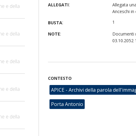
:
ALLEGATI
Allegata una
ne e della
Anceschi in
:
1
BUSTA
ne e della
:
NOTE
Documenti ri
03.10.2052 
ne e della
CONTESTO
ne e della
APICE - Archivi della parola dell'imma
Porta Antonio
ne e della