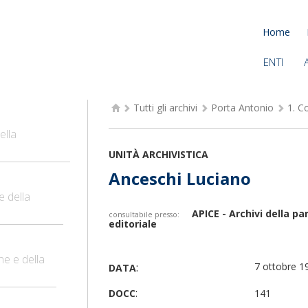
Home
ENTI
Tutti gli archivi
Porta Antonio
1.
Co
ella
UNITÀ ARCHIVISTICA
Anceschi Luciano
e della
APICE - Archivi della p
consultabile presso:
editoriale
ne e della
:
7 ottobre 1
DATA
:
DOCC
141