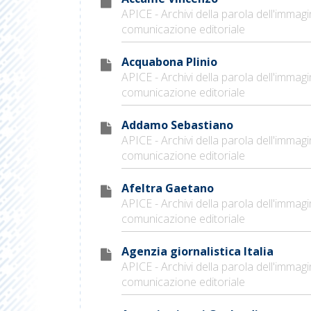
APICE - Archivi della parola dell'immagi
comunicazione editoriale
Acquabona Plinio
APICE - Archivi della parola dell'immagi
comunicazione editoriale
Addamo Sebastiano
APICE - Archivi della parola dell'immagi
comunicazione editoriale
Afeltra Gaetano
APICE - Archivi della parola dell'immagi
comunicazione editoriale
Agenzia giornalistica Italia
APICE - Archivi della parola dell'immagi
comunicazione editoriale