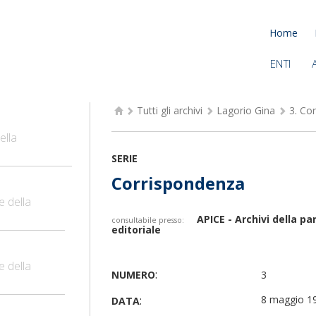
Home
ENTI
Tutti gli archivi
Lagorio Gina
3.
Cor
ella
SERIE
Corrispondenza
e della
APICE - Archivi della p
consultabile presso:
editoriale
e della
:
NUMERO
3
:
8 maggio 19
DATA