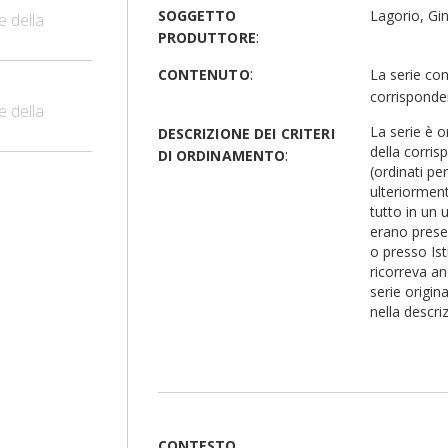
SOGGETTO
Lagorio, Gi
e della
:
PRODUTTORE
:
CONTENUTO
La serie con
corrisponden
e della
La serie è o
DESCRIZIONE DEI CRITERI
della corris
:
DI ORDINAMENTO
(ordinati per
ulteriormente
tutto in un 
erano presen
o presso Isti
ricorreva an
serie origin
nella descri
CONTESTO