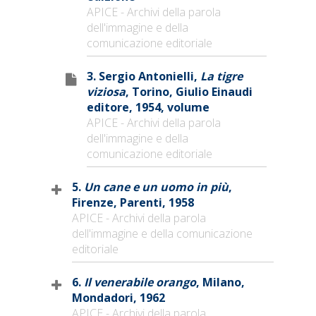
APICE - Archivi della parola
dell'immagine e della
comunicazione editoriale
3. Sergio Antonielli,
La tigre
viziosa
, Torino, Giulio Einaudi
editore, 1954, volume
APICE - Archivi della parola
dell'immagine e della
comunicazione editoriale
5.
Un cane e un uomo in più
,
Firenze, Parenti, 1958
APICE - Archivi della parola
dell'immagine e della comunicazione
editoriale
6.
Il venerabile orango
, Milano,
Mondadori, 1962
APICE - Archivi della parola