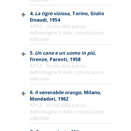
4.
La tigre viziosa
, Torino, Giulio
Einaudi, 1954
APICE - Archivi della parola
dell'immagine e della comunicazione
editoriale
5.
Un cane e un uomo in più
,
Firenze, Parenti, 1958
APICE - Archivi della parola
dell'immagine e della comunicazione
editoriale
6.
Il venerabile orango
, Milano,
Mondadori, 1962
APICE - Archivi della parola
dell'immagine e della comunicazione
editoriale