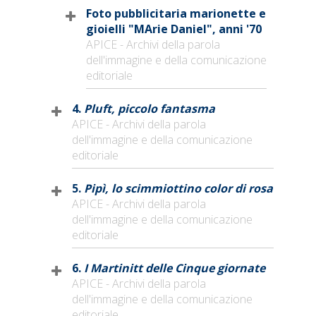
Foto pubblicitaria marionette e
gioielli "MArie Daniel", anni '70
APICE - Archivi della parola
dell'immagine e della comunicazione
editoriale
4.
Pluft, piccolo fantasma
APICE - Archivi della parola
dell'immagine e della comunicazione
editoriale
5.
Pipì, lo scimmiottino color di rosa
APICE - Archivi della parola
dell'immagine e della comunicazione
editoriale
6.
I Martinitt delle Cinque giornate
APICE - Archivi della parola
dell'immagine e della comunicazione
editoriale