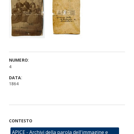
:
NUMERO
4
:
DATA
1864
CONTESTO
APICE - Archivi della parola dell'immagine e