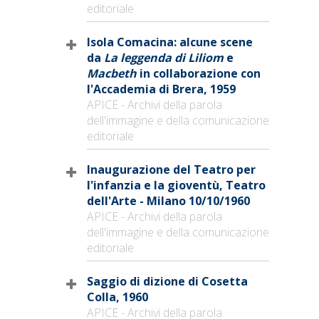
editoriale
Isola Comacina: alcune scene
da
La leggenda di Liliom
e
Macbeth
in collaborazione con
l'Accademia di Brera, 1959
APICE - Archivi della parola
dell'immagine e della comunicazione
editoriale
Inaugurazione del Teatro per
l'infanzia e la gioventù, Teatro
dell'Arte - Milano 10/10/1960
APICE - Archivi della parola
dell'immagine e della comunicazione
editoriale
Saggio di dizione di Cosetta
Colla, 1960
APICE - Archivi della parola