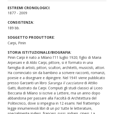
:
ESTREMI CRONOLOGICI
1877 - 2009
:
CONSISTENZA
189 bb.
:
SOGGETTO PRODUTTORE
Carpi, Pinin
:
STORIA ISTITUZIONALE/BIOGRAFIA
Pinin Carpi è nato a Milano l'11 luglio 1920; figlio di Maria
Arpesani e di Aldo Carpi, pittore, si è formato in una
famiglia di artisti, pittori, scultori, architetti, musicisti, attori.
Ha cominciato sin da bambino a scrivere racconti, romanzi,
poesie e a disegnare e dipingere. Nel 1941 viene pubblicato
presso Garzanti un libro
Saranga il cacciatore
di Attilio
Gatti, illustrato da Carpi. Compiuti gli studi classici al Liceo
Beccaria di Milano si iscrive a Lettere, ma un anno dopo
abbandona per passare alla Facoltà di Architettura del
Politecnico, dove si impegna in 12 esami. Nel frattempo
legge innumerevoli libri di un po' tutte le letterature,
specialmente inglesi, francesi, russi, indiani, cinesi. La