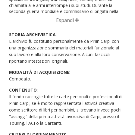
chiamata alle armi interrompe i suoi studi. Durante la
seconda guerra mondiale è commissario di brigata nella
lotta partigiana. La lotta contro il fascismo coinvolge tutta
Espandi
la famiglia: il padre Aldo viene deportato a Mauthausen, da
cui riesce a tornare; il fratello Paolo finisce nel lager di
:
STORIA ARCHIVISTICA
Flossenburg e poi in quello di Gross Rosen dove viene
L'archivio fu costituito personalmente da Pinin Carpi con
ucciso. Anche Pinin subisce tre arresti, nel maggio 1942,
nell'agosto 1943 e nel gennaio 1945. Dopo la liberazione
una organizzazione sommaria dei materiali funzionale al
lavora all'Ufficio Stampa del C.L.N. Alta Italia collaborando
suo lavoro e alla loro conservazione. Alcuni fascicoli
alla redazione dei notiziari "Argomenti" in cui compare, nel
riportano intestazioni originali.
gennaio 1946, la prima breve storia della Resistenza, con la
mappa di tutte le formazioni partigiane. Dopo lo
:
MODALITÀ DI ACQUISIZIONE
scioglimento dei C.L.N. lavora al Touring Club Italiano dove
Comodato.
gli viene affidata la collana "Attraverso l'Italia" per cui
:
realizza tre volumi.
CONTENUTO
Il fondo raccoglie tutte le carte personali e professionali di
Dal 1951 è capo ufficio stampa dell'Automobile Club di
Pinin Carpi; se è molto rappresentata l'attività creativa
Milano e insieme corrispondente del settimanale
come scrittore di libri per bambini, si trovano invece pochi
"L'automobile". Contemporaneamente inizia la critica
"assaggi" della prima attività lavorativa di Carpi, presso il
teatrale per il quotidiano "Sole 24 ore", impegno che terrà
fino al 1970. Intanto pubblica varie novelle sui periodici. Nel
Touring, l'ACI o la Garzanti.
1960 diventa capo ufficio stampa di Garzanti. In questo
:
CRITERI DI ORDINAMENTO
periodo si dedica alla critica della musica Jazz e alla critica