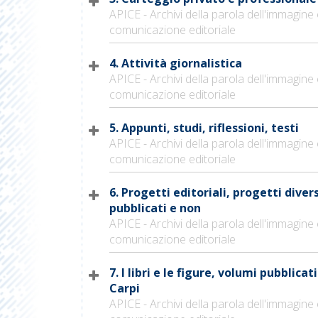
APICE - Archivi della parola dell'immagine 
comunicazione editoriale
4. Attività giornalistica
APICE - Archivi della parola dell'immagine 
comunicazione editoriale
5. Appunti, studi, riflessioni, testi
APICE - Archivi della parola dell'immagine 
comunicazione editoriale
6. Progetti editoriali, progetti divers
pubblicati e non
APICE - Archivi della parola dell'immagine 
comunicazione editoriale
7. I libri e le figure, volumi pubblicati
Carpi
APICE - Archivi della parola dell'immagine 