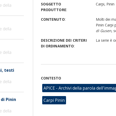
SOGGETTO
Carpi, Pinin
e della
:
PRODUTTORE
:
CONTENUTO
Molti dei ma
Pinin Carpi p
e della
di Gusen
, 
DESCRIZIONE DEI CRITERI
La serie è 
:
DI ORDINAMENTO
e della
i, testi
CONTESTO
e della
APICE - Archivi della parola dell'imma
 di Pinin
Carpi Pinin
e della