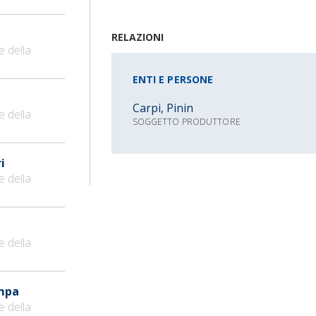
RELAZIONI
e della
ENTI E PERSONE
Carpi, Pinin
e della
SOGGETTO PRODUTTORE
i
e della
e della
ampa
e della