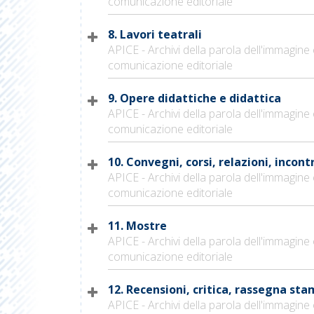
comunicazione editoriale
8. Lavori teatrali
APICE - Archivi della parola dell'immagine 
comunicazione editoriale
9. Opere didattiche e didattica
APICE - Archivi della parola dell'immagine 
comunicazione editoriale
10. Convegni, corsi, relazioni, incontr
APICE - Archivi della parola dell'immagine 
comunicazione editoriale
11. Mostre
APICE - Archivi della parola dell'immagine 
comunicazione editoriale
12. Recensioni, critica, rassegna st
APICE - Archivi della parola dell'immagine 