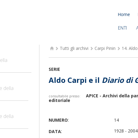
Home
ENTI
Tutti gli archivi
Carpi Pinin
14.
Aldo
ella
SERIE
Aldo Carpi e il
Diario di
e della
APICE - Archivi della p
consultabile presso:
editoriale
e della
:
NUMERO
14
:
1928 - 2004
DATA