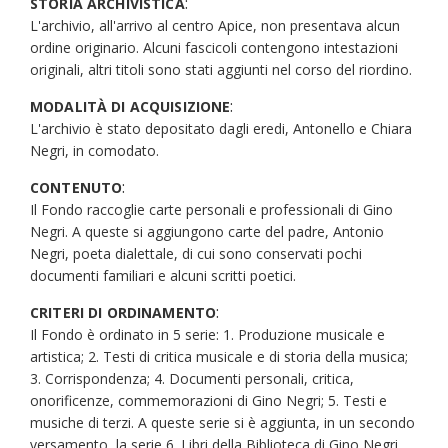
:
STORIA ARCHIVISTICA
L'archivio, all'arrivo al centro Apice, non presentava alcun
ordine originario. Alcuni fascicoli contengono intestazioni
originali, altri titoli sono stati aggiunti nel corso del riordino.
:
MODALITÀ DI ACQUISIZIONE
L'archivio è stato depositato dagli eredi, Antonello e Chiara
Negri, in comodato.
:
CONTENUTO
Il Fondo raccoglie carte personali e professionali di Gino
Negri. A queste si aggiungono carte del padre, Antonio
Negri, poeta dialettale, di cui sono conservati pochi
documenti familiari e alcuni scritti poetici.
:
CRITERI DI ORDINAMENTO
Il Fondo è ordinato in 5 serie: 1. Produzione musicale e
artistica; 2. Testi di critica musicale e di storia della musica;
3. Corrispondenza; 4. Documenti personali, critica,
onorificenze, commemorazioni di Gino Negri; 5. Testi e
musiche di terzi. A queste serie si è aggiunta, in un secondo
versamento, la serie 6. Libri della Biblioteca di Gino Negri.