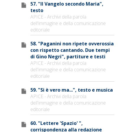
57. "Il Vangelo secondo Maria",
testo
APICE - Archivi della parola
dell'immagine e della comunicazione
editoriale
58. "Paganini non ripete ovverossia
con rispetto cantando. Due tempi
di Gino Negri", partiture e testi
APICE - Archivi della parola
dell'immagine e della comunicazione
editoriale
59. "Si è vero ma...", testo e musica
APICE - Archivi della parola
dell'immagine e della comunicazione
editoriale
60. "Lettere 'Spazio' ",
corrispondenza alla redazione