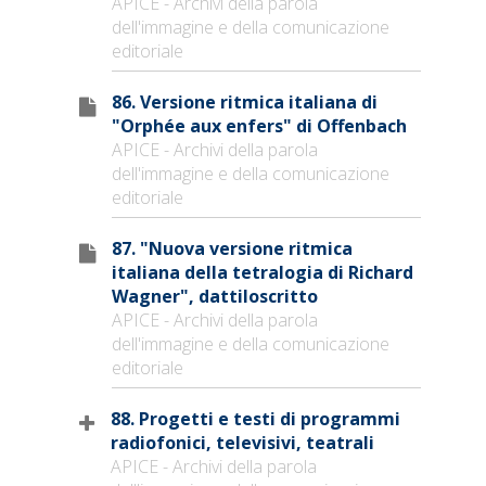
APICE - Archivi della parola
dell'immagine e della comunicazione
editoriale
86. Versione ritmica italiana di
"Orphée aux enfers" di Offenbach
APICE - Archivi della parola
dell'immagine e della comunicazione
editoriale
87. "Nuova versione ritmica
italiana della tetralogia di Richard
Wagner", dattiloscritto
APICE - Archivi della parola
dell'immagine e della comunicazione
editoriale
88. Progetti e testi di programmi
radiofonici, televisivi, teatrali
APICE - Archivi della parola