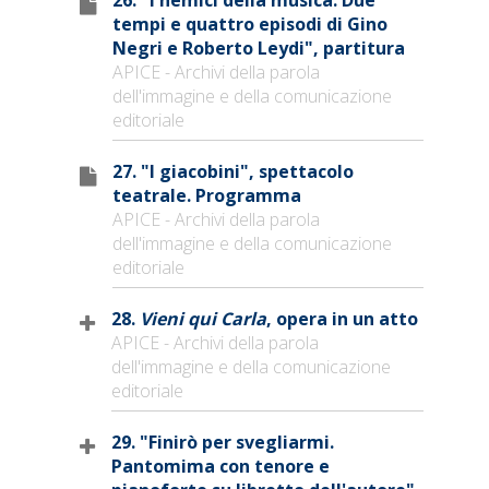
tempi e quattro episodi di Gino
Negri e Roberto Leydi", partitura
APICE - Archivi della parola
dell'immagine e della comunicazione
editoriale
27. "I giacobini", spettacolo
teatrale. Programma
APICE - Archivi della parola
dell'immagine e della comunicazione
editoriale
28.
Vieni qui Carla
, opera in un atto
APICE - Archivi della parola
dell'immagine e della comunicazione
editoriale
29. "Finirò per svegliarmi.
Pantomima con tenore e