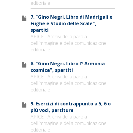
editoriale
7. "Gino Negri. Libro di Madrigali e
Fughe e Studio delle Scale",
spartiti
APICE - Archivi della parola
dell'immagine e della comunicazione
editoriale
8. "Gino Negri. Libro I° Armonia
cosmica", spartiti
APICE - Archivi della parola
dell'immagine e della comunicazione
editoriale
9. Esercizi di contrappunto a 5, 6 o
più voci, partiture
APICE - Archivi della parola
dell'immagine e della comunicazione
editoriale