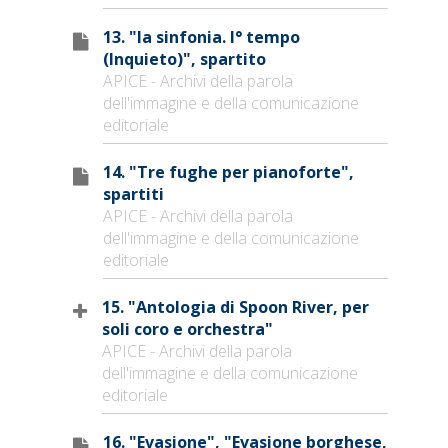
13. "Ia sinfonia. I° tempo
(Inquieto)", spartito
APICE - Archivi della parola
dell'immagine e della comunicazione
editoriale
14. "Tre fughe per pianoforte",
spartiti
APICE - Archivi della parola
dell'immagine e della comunicazione
editoriale
15. "Antologia di Spoon River, per
soli coro e orchestra"
APICE - Archivi della parola
dell'immagine e della comunicazione
editoriale
16. "Evasione", "Evasione borghese,