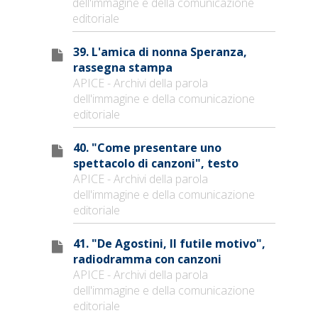
dell'immagine e della comunicazione
editoriale
39. L'amica di nonna Speranza,
rassegna stampa
APICE - Archivi della parola
dell'immagine e della comunicazione
editoriale
40. "Come presentare uno
spettacolo di canzoni", testo
APICE - Archivi della parola
dell'immagine e della comunicazione
editoriale
41. "De Agostini, Il futile motivo",
radiodramma con canzoni
APICE - Archivi della parola
dell'immagine e della comunicazione
editoriale