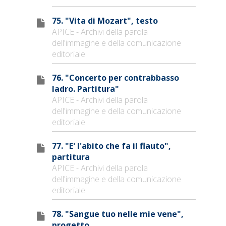
75. "Vita di Mozart", testo
APICE - Archivi della parola
dell'immagine e della comunicazione
editoriale
76. "Concerto per contrabbasso
ladro. Partitura"
APICE - Archivi della parola
dell'immagine e della comunicazione
editoriale
77. "E' l'abito che fa il flauto",
partitura
APICE - Archivi della parola
dell'immagine e della comunicazione
editoriale
78. "Sangue tuo nelle mie vene",
progetto