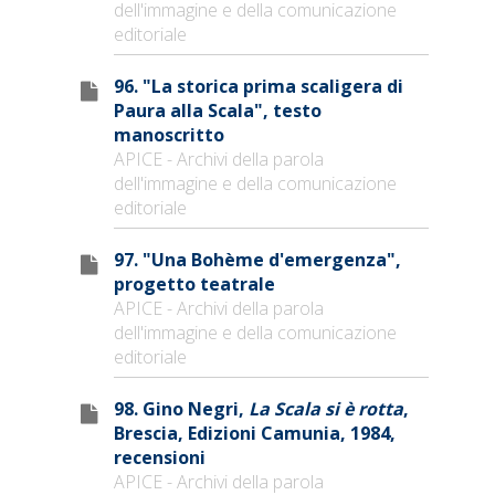
dell'immagine e della comunicazione
editoriale
96. "La storica prima scaligera di
Paura alla Scala", testo
manoscritto
APICE - Archivi della parola
dell'immagine e della comunicazione
editoriale
97. "Una Bohème d'emergenza",
progetto teatrale
APICE - Archivi della parola
dell'immagine e della comunicazione
editoriale
98. Gino Negri,
La Scala si è rotta
,
Brescia, Edizioni Camunia, 1984,
recensioni
APICE - Archivi della parola