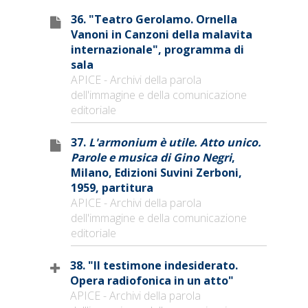
36. "Teatro Gerolamo. Ornella
Vanoni in Canzoni della malavita
internazionale", programma di
sala
APICE - Archivi della parola
dell'immagine e della comunicazione
editoriale
37.
L'armonium è utile. Atto unico.
Parole e musica di Gino Negri
,
Milano, Edizioni Suvini Zerboni,
1959, partitura
APICE - Archivi della parola
dell'immagine e della comunicazione
editoriale
38. "Il testimone indesiderato.
Opera radiofonica in un atto"
APICE - Archivi della parola