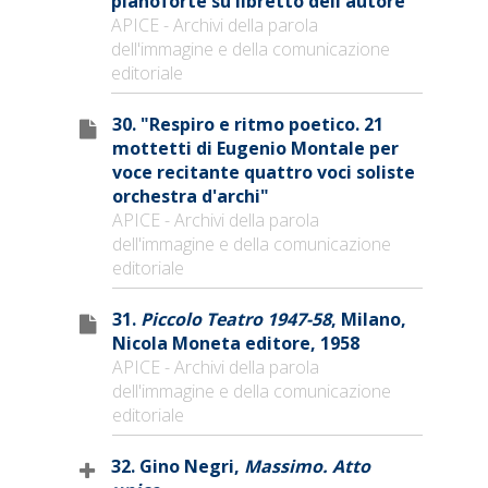
pianoforte su libretto dell'autore"
APICE - Archivi della parola
dell'immagine e della comunicazione
editoriale
30. "Respiro e ritmo poetico. 21
mottetti di Eugenio Montale per
voce recitante quattro voci soliste
orchestra d'archi"
APICE - Archivi della parola
dell'immagine e della comunicazione
editoriale
31.
Piccolo Teatro 1947-58
, Milano,
Nicola Moneta editore, 1958
APICE - Archivi della parola
dell'immagine e della comunicazione
editoriale
32. Gino Negri,
Massimo. Atto