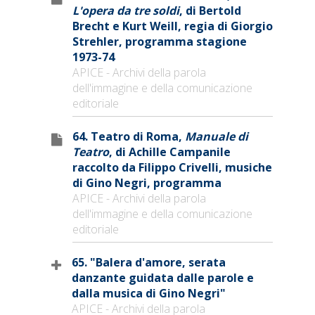
L'opera da tre soldi
, di Bertold
Brecht e Kurt Weill, regia di Giorgio
Strehler, programma stagione
1973-74
APICE - Archivi della parola
dell'immagine e della comunicazione
editoriale
64. Teatro di Roma,
Manuale di
Teatro
, di Achille Campanile
raccolto da Filippo Crivelli, musiche
di Gino Negri, programma
APICE - Archivi della parola
dell'immagine e della comunicazione
editoriale
65. "Balera d'amore, serata
danzante guidata dalle parole e
dalla musica di Gino Negri"
APICE - Archivi della parola