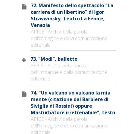
72. Manifesto dello spettacolo "La
carriera di un libertino" di Igor
Stravwinsky, Teatro La Fenice,
Venezia
APICE - Archivi della parola
dell'immagine e della comunicazione
editoriale
73. "Modì", balletto
APICE - Archivi della parola
dell'immagine e della comunicazione
editoriale
74. "Un vulcano un vulcano la mia
mente (citazione dal Barbiere di
Siviglia di Rossini) oppure
Masturbatore irrefrenabile", testo
APICE - Archivi della parola
dell'immagine e della comunicazione
editoriale