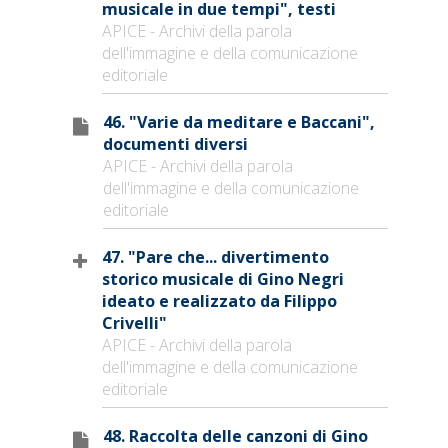
musicale in due tempi", testi
APICE - Archivi della parola
dell'immagine e della comunicazione
editoriale
46. "Varie da meditare e Baccani",
documenti diversi
APICE - Archivi della parola
dell'immagine e della comunicazione
editoriale
47. "Pare che... divertimento
storico musicale di Gino Negri
ideato e realizzato da Filippo
Crivelli"
APICE - Archivi della parola
dell'immagine e della comunicazione
editoriale
48. Raccolta delle canzoni di Gino