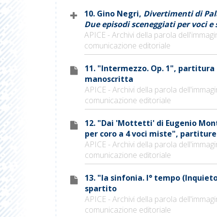
10. Gino Negri,
Divertimenti di Pal
Due episodi sceneggiati per voci e
APICE - Archivi della parola dell'immagi
comunicazione editoriale
11. "Intermezzo. Op. 1", partitura
manoscritta
APICE - Archivi della parola dell'immagi
comunicazione editoriale
12. "Dai 'Mottetti' di Eugenio Mont
per coro a 4 voci miste", partiture
APICE - Archivi della parola dell'immagi
comunicazione editoriale
13. "Ia sinfonia. I° tempo (Inquieto
spartito
APICE - Archivi della parola dell'immagi
comunicazione editoriale