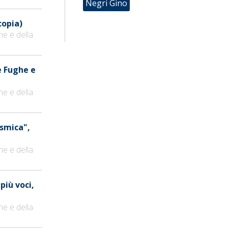
Negri Gino
copia)
ne e della
e Fughe e
ne e della
osmica",
ne e della
 più voci,
ne e della