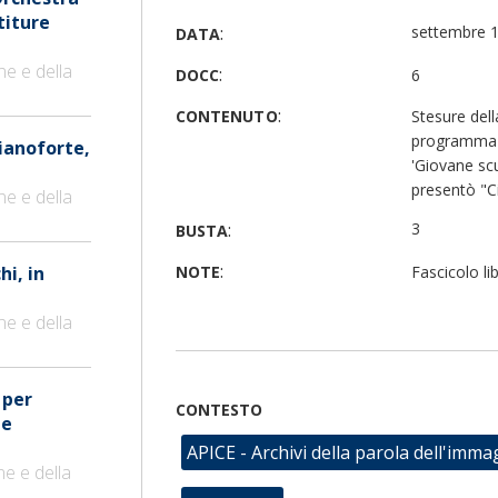
titure
:
settembre 
DATA
ne e della
:
DOCC
6
:
CONTENUTO
Stesure dell
programma d
pianoforte,
'Giovane sc
presentò "Ci
ne e della
:
3
BUSTA
:
hi, in
NOTE
Fascicolo li
ne e della
 per
CONTESTO
 e
APICE - Archivi della parola dell'imma
ne e della