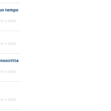
n un tempo
ne e della
ne e della
anoscritta
ne e della
ne e della