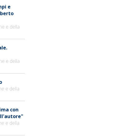
mpi e
oberto
ne e della
ale.
ne e della
o
ne e della
mima con
ll'autore"
ne e della