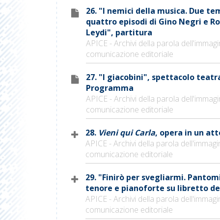
26. "I nemici della musica. Due te
quattro episodi di Gino Negri e R
Leydi", partitura
APICE - Archivi della parola dell'immagi
comunicazione editoriale
27. "I giacobini", spettacolo teatr
Programma
APICE - Archivi della parola dell'immagi
comunicazione editoriale
28.
Vieni qui Carla
, opera in un att
APICE - Archivi della parola dell'immagi
comunicazione editoriale
29. "Finirò per svegliarmi. Panto
tenore e pianoforte su libretto de
APICE - Archivi della parola dell'immagi
comunicazione editoriale