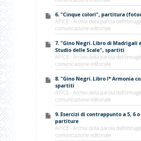
6. "Cinque colori", partitura (foto
APICE - Archivi della parola dell'immagi
comunicazione editoriale
7. "Gino Negri. Libro di Madrigali 
Studio delle Scale", spartiti
APICE - Archivi della parola dell'immagi
comunicazione editoriale
8. "Gino Negri. Libro I° Armonia c
spartiti
APICE - Archivi della parola dell'immagi
comunicazione editoriale
9. Esercizi di contrappunto a 5, 6 o
partiture
APICE - Archivi della parola dell'immagi
comunicazione editoriale