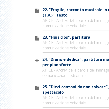
22. "Fragile, racconto musicale i
(T.V.)", testo
APICE - Archivi della parola dell'immagi
comunicazione editoriale
23. "Huis clos", partitura
APICE - Archivi della parola dell'immagi
comunicazione editoriale
24. "Diario e dedica", partitura m
per pianoforte
APICE - Archivi della parola dell'immagi
comunicazione editoriale
25. "Dieci canzoni da non salvare",
spettacolo
APICE - Archivi della parola dell'immagi
comunicazione editoriale