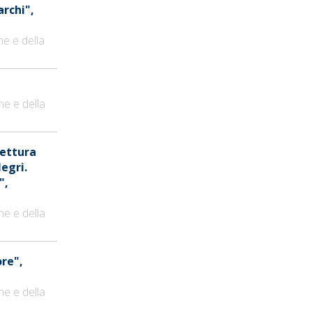
archi",
ne e della
ne e della
Lettura
Negri.
",
ne e della
ore",
ne e della