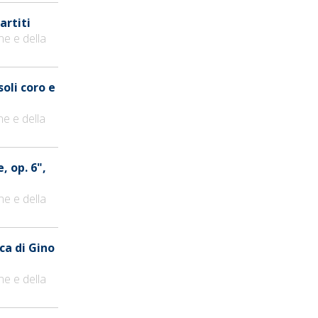
artiti
ne e della
soli coro e
ne e della
, op. 6",
ne e della
ca di Gino
ne e della