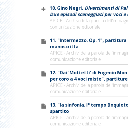
10. Gino Negri,
Divertimenti di Pal
Due episodi sceneggiati per voci e
APICE - Archivi della parola dell'immagi
comunicazione editoriale
11. "Intermezzo. Op. 1", partitura
manoscritta
APICE - Archivi della parola dell'immagi
comunicazione editoriale
12. "Dai 'Mottetti' di Eugenio Mont
per coro a 4 voci miste", partiture
APICE - Archivi della parola dell'immagi
comunicazione editoriale
13. "Ia sinfonia. I° tempo (Inquieto
spartito
APICE - Archivi della parola dell'immagi
comunicazione editoriale