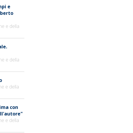
mpi e
oberto
ne e della
ale.
ne e della
o
ne e della
mima con
ll'autore"
ne e della