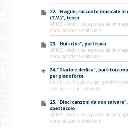
22. "Fragile, racconto musicale i
(T.V.)", testo
APICE - Archivi della parola dell'immagi
comunicazione editoriale
23. "Huis clos", partitura
APICE - Archivi della parola dell'immagi
comunicazione editoriale
24. "Diario e dedica", partitura m
per pianoforte
APICE - Archivi della parola dell'immagi
comunicazione editoriale
25. "Dieci canzoni da non salvare",
spettacolo
APICE - Archivi della parola dell'immagi
comunicazione editoriale