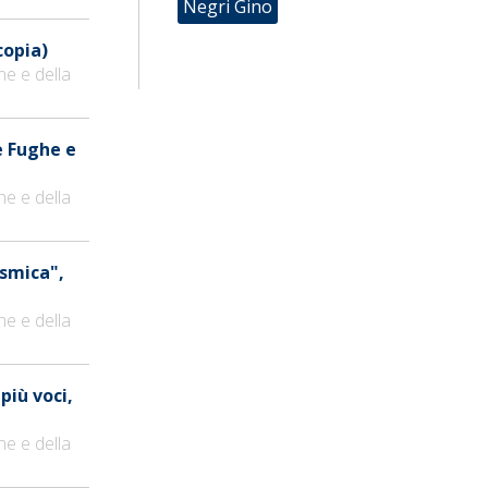
Negri Gino
copia)
ne e della
e Fughe e
ne e della
osmica",
ne e della
 più voci,
ne e della