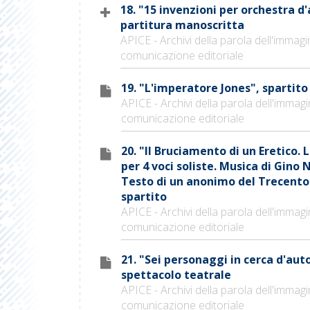
18. "15 invenzioni per orchestra d'
partitura manoscritta
APICE - Archivi della parola dell'immagi
comunicazione editoriale
19. "L'imperatore Jones", spartito
APICE - Archivi della parola dell'immagi
comunicazione editoriale
20. "Il Bruciamento di un Eretico. 
per 4 voci soliste. Musica di Gino 
Testo di un anonimo del Trecento
spartito
APICE - Archivi della parola dell'immagi
comunicazione editoriale
21. "Sei personaggi in cerca d'aut
spettacolo teatrale
APICE - Archivi della parola dell'immagi
comunicazione editoriale