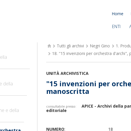
Home
ENTI
Tutti gli archivi
Negri Gino
1.
Produ
18.
"15 invenzioni per orchestra d'archi", 
ella
UNITÀ ARCHIVISTICA
"15 invenzioni per orche
e della
manoscritta
APICE - Archivi della p
consultabile presso:
ne e della
editoriale
:
NUMERO
18
Orchestra