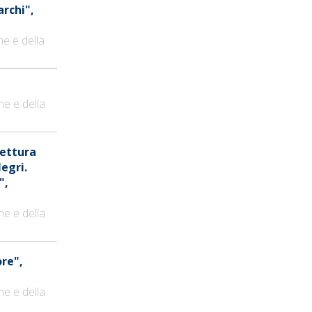
archi",
ne e della
ne e della
Lettura
Negri.
",
ne e della
ore",
ne e della