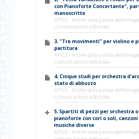
con Pianoforte Concertante", par
manoscritte
APICE - Archivi della parola dell'immagi
comunicazione editoriale
3. "Tre movimenti" per violino e 
partitura
APICE - Archivi della parola dell'immagi
comunicazione editoriale
4. Cinque studi per orchestra d'arc
stato di abbozzo
APICE - Archivi della parola dell'immagi
comunicazione editoriale
5. Spartiti di pezzi per orchestra o
pianoforte con cori o soli, canzoni
musiche diverse
APICE - Archivi della parola dell'immagi
comunicazione editoriale