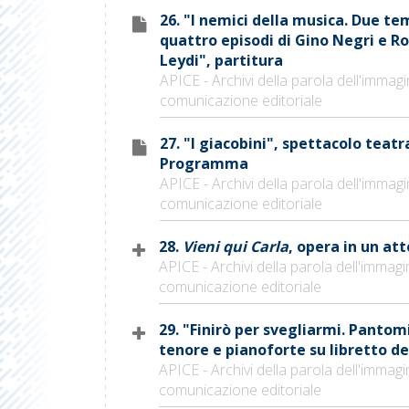
26. "I nemici della musica. Due te
quattro episodi di Gino Negri e R
Leydi", partitura
APICE - Archivi della parola dell'immagi
comunicazione editoriale
27. "I giacobini", spettacolo teatr
Programma
APICE - Archivi della parola dell'immagi
comunicazione editoriale
28.
Vieni qui Carla
, opera in un att
APICE - Archivi della parola dell'immagi
comunicazione editoriale
29. "Finirò per svegliarmi. Panto
tenore e pianoforte su libretto de
APICE - Archivi della parola dell'immagi
comunicazione editoriale