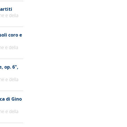
artiti
ne e della
soli coro e
ne e della
, op. 6",
ne e della
ca di Gino
ne e della