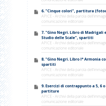
6. "Cinque colori", partitura (foto
APICE - Archivi della parola dell'immagi
comunicazione editoriale
7. "Gino Negri. Libro di Madrigali 
Studio delle Scale", spartiti
APICE - Archivi della parola dell'immagi
comunicazione editoriale
8. "Gino Negri. Libro I° Armonia c
spartiti
APICE - Archivi della parola dell'immagi
comunicazione editoriale
9. Esercizi di contrappunto a 5, 6 o
partiture
APICE - Archivi della parola dell'immagi
comunicazione editoriale