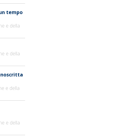
n un tempo
ne e della
ne e della
anoscritta
ne e della
ne e della