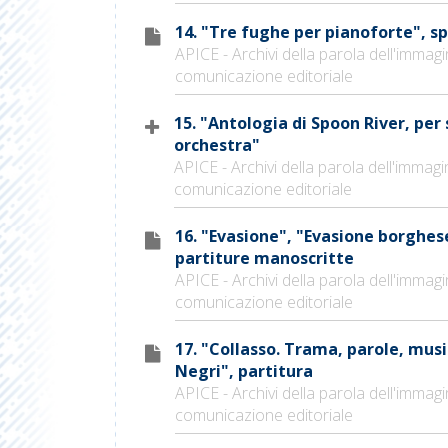
14. "Tre fughe per pianoforte", sp
APICE - Archivi della parola dell'immagi
comunicazione editoriale
15. "Antologia di Spoon River, per 
orchestra"
APICE - Archivi della parola dell'immagi
comunicazione editoriale
16. "Evasione", "Evasione borghese
partiture manoscritte
APICE - Archivi della parola dell'immagi
comunicazione editoriale
17. "Collasso. Trama, parole, musi
Negri", partitura
APICE - Archivi della parola dell'immagi
comunicazione editoriale