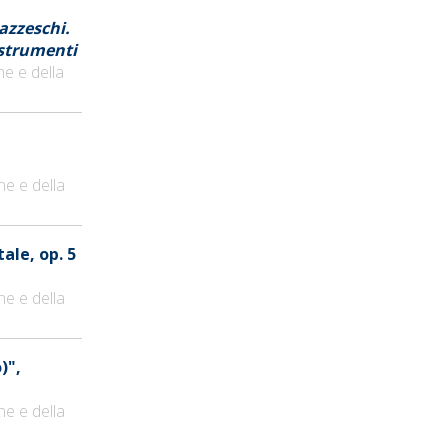
azzeschi.
 strumenti
ne e della
ne e della
ale, op. 5
ne e della
)",
ne e della