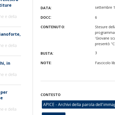
titure
:
settembre 
DATA
ne e della
:
DOCC
6
:
CONTENUTO
Stesure dell
programma d
pianoforte,
'Giovane sc
presentò "Ci
ne e della
:
3
BUSTA
:
hi, in
NOTE
Fascicolo li
ne e della
 per
CONTESTO
 e
APICE - Archivi della parola dell'imma
ne e della