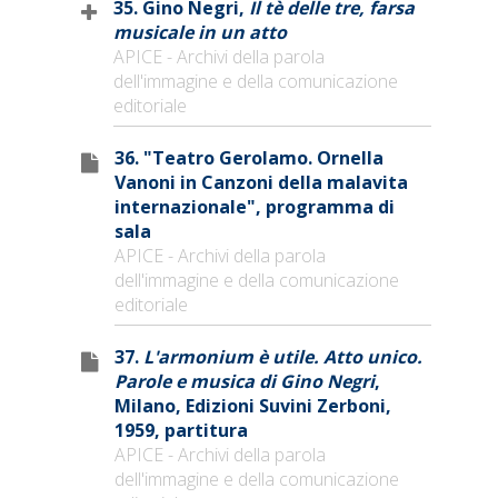
35. Gino Negri,
Il tè delle tre, farsa
musicale in un atto
APICE - Archivi della parola
dell'immagine e della comunicazione
editoriale
36. "Teatro Gerolamo. Ornella
Vanoni in Canzoni della malavita
internazionale", programma di
sala
APICE - Archivi della parola
dell'immagine e della comunicazione
editoriale
37.
L'armonium è utile. Atto unico.
Parole e musica di Gino Negri
,
Milano, Edizioni Suvini Zerboni,
1959, partitura
APICE - Archivi della parola
dell'immagine e della comunicazione