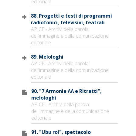
editoriale
88. Progetti e testi di programmi
radiofonici, televisivi, teatrali
APICE - Archivi della parola
dell'immagine e della comunicazione
editoriale
89. Melologhi
APICE - Archivi della parola
dell'immagine e della comunicazione
editoriale
90. "7 Armonie ΛΛ e Ritratti",
melologhi
APICE - Archivi della parola
dell'immagine e della comunicazione
editoriale
91. "Ubu roi", spettacolo