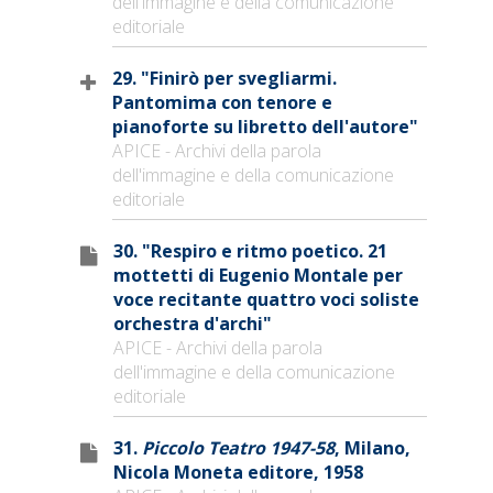
dell'immagine e della comunicazione
editoriale
29. "Finirò per svegliarmi.
Pantomima con tenore e
pianoforte su libretto dell'autore"
APICE - Archivi della parola
dell'immagine e della comunicazione
editoriale
30. "Respiro e ritmo poetico. 21
mottetti di Eugenio Montale per
voce recitante quattro voci soliste
orchestra d'archi"
APICE - Archivi della parola
dell'immagine e della comunicazione
editoriale
31.
Piccolo Teatro 1947-58
, Milano,
Nicola Moneta editore, 1958