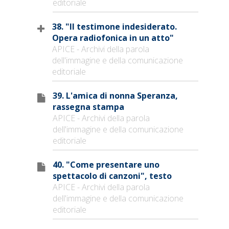
editoriale
38. "Il testimone indesiderato.
Opera radiofonica in un atto"
APICE - Archivi della parola
dell'immagine e della comunicazione
editoriale
39. L'amica di nonna Speranza,
rassegna stampa
APICE - Archivi della parola
dell'immagine e della comunicazione
editoriale
40. "Come presentare uno
spettacolo di canzoni", testo
APICE - Archivi della parola
dell'immagine e della comunicazione
editoriale