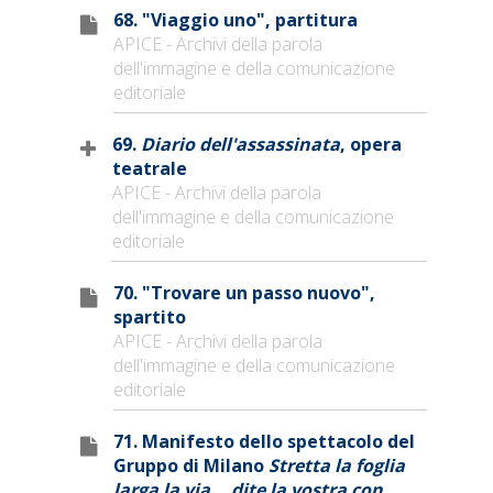
68. "Viaggio uno", partitura
APICE - Archivi della parola
dell'immagine e della comunicazione
editoriale
69.
Diario dell'assassinata
, opera
teatrale
APICE - Archivi della parola
dell'immagine e della comunicazione
editoriale
70. "Trovare un passo nuovo",
spartito
APICE - Archivi della parola
dell'immagine e della comunicazione
editoriale
71. Manifesto dello spettacolo del
Gruppo di Milano
Stretta la foglia
larga la via... dite la vostra con