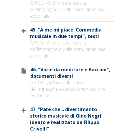
APICE - Archivi della parola
dell'immagine e della comunicazione
editoriale
45. "A me mi piace. Commedia
musicale in due tempi", testi
APICE - Archivi della parola
dell'immagine e della comunicazione
editoriale
46. "Varie da meditare e Baccani",
documenti diversi
APICE - Archivi della parola
dell'immagine e della comunicazione
editoriale
47. "Pare che... divertimento
storico musicale di Gino Negri
ideato e realizzato da Filippo
Crivelli"