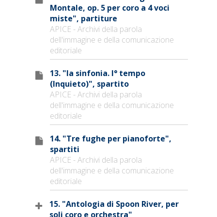
Montale, op. 5 per coro a 4 voci
miste", partiture
APICE - Archivi della parola
dell'immagine e della comunicazione
editoriale
13. "Ia sinfonia. I° tempo
(Inquieto)", spartito
APICE - Archivi della parola
dell'immagine e della comunicazione
editoriale
14. "Tre fughe per pianoforte",
spartiti
APICE - Archivi della parola
dell'immagine e della comunicazione
editoriale
15. "Antologia di Spoon River, per
soli coro e orchestra"