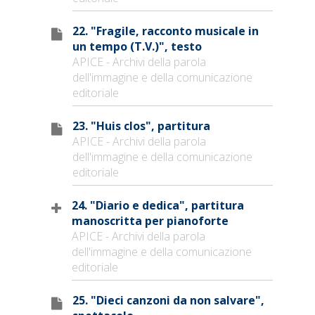
22. "Fragile, racconto musicale in
un tempo (T.V.)", testo
APICE - Archivi della parola
dell'immagine e della comunicazione
editoriale
23. "Huis clos", partitura
APICE - Archivi della parola
dell'immagine e della comunicazione
editoriale
24. "Diario e dedica", partitura
manoscritta per pianoforte
APICE - Archivi della parola
dell'immagine e della comunicazione
editoriale
25. "Dieci canzoni da non salvare",