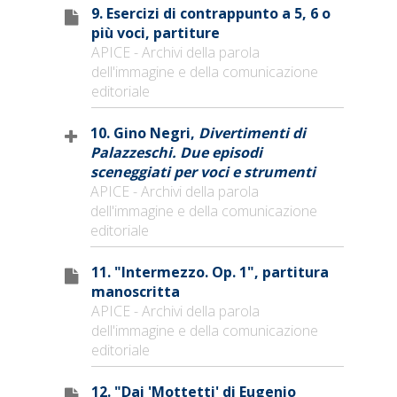
9. Esercizi di contrappunto a 5, 6 o
più voci, partiture
APICE - Archivi della parola
dell'immagine e della comunicazione
editoriale
10. Gino Negri,
Divertimenti di
Palazzeschi. Due episodi
sceneggiati per voci e strumenti
APICE - Archivi della parola
dell'immagine e della comunicazione
editoriale
11. "Intermezzo. Op. 1", partitura
manoscritta
APICE - Archivi della parola
dell'immagine e della comunicazione
editoriale
12. "Dai 'Mottetti' di Eugenio