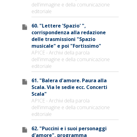
dell'immagine e della comunicazione
editoriale
60. "Lettere 'Spazio' ",
corrispondenza alla redazione
delle trasmissioni "Spazio
musicale" e poi "Fortissimo"
APICE - Archivi della parola
dell'immagine e della comunicazione
editoriale
61. "Balera d'amore. Paura alla
Scala. Via le sedie ecc. Concerti
Scala"
APICE - Archivi della parola
dell'immagine e della comunicazione
editoriale
62. "Puccini e i suoi personaggi
d'amore", programma