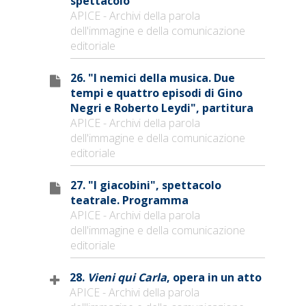
spettacolo
APICE - Archivi della parola
dell'immagine e della comunicazione
editoriale
26. "I nemici della musica. Due
tempi e quattro episodi di Gino
Negri e Roberto Leydi", partitura
APICE - Archivi della parola
dell'immagine e della comunicazione
editoriale
27. "I giacobini", spettacolo
teatrale. Programma
APICE - Archivi della parola
dell'immagine e della comunicazione
editoriale
28.
Vieni qui Carla
, opera in un atto
APICE - Archivi della parola