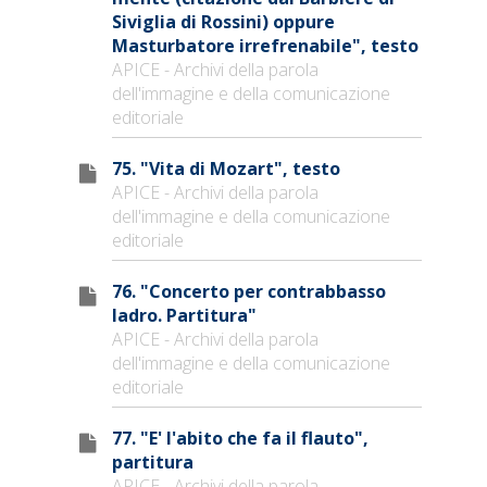
Siviglia di Rossini) oppure
Masturbatore irrefrenabile", testo
APICE - Archivi della parola
dell'immagine e della comunicazione
editoriale
75. "Vita di Mozart", testo
APICE - Archivi della parola
dell'immagine e della comunicazione
editoriale
76. "Concerto per contrabbasso
ladro. Partitura"
APICE - Archivi della parola
dell'immagine e della comunicazione
editoriale
77. "E' l'abito che fa il flauto",
partitura
APICE - Archivi della parola