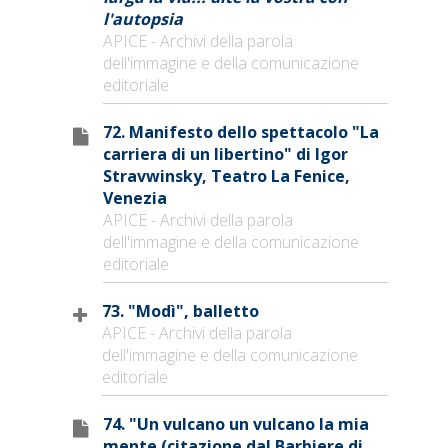
l'autopsia
APICE - Archivi della parola
dell'immagine e della comunicazione
editoriale
72. Manifesto dello spettacolo "La
carriera di un libertino" di Igor
Stravwinsky, Teatro La Fenice,
Venezia
APICE - Archivi della parola
dell'immagine e della comunicazione
editoriale
73. "Modì", balletto
APICE - Archivi della parola
dell'immagine e della comunicazione
editoriale
74. "Un vulcano un vulcano la mia
mente (citazione dal Barbiere di