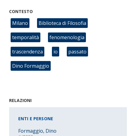
CONTESTO
Milano
Biblioteca di Filosofia
temporalità
fenomenologia
trascendenza
io
passato
Dino Formaggio
RELAZIONI
ENTI E PERSONE
Formaggio, Dino