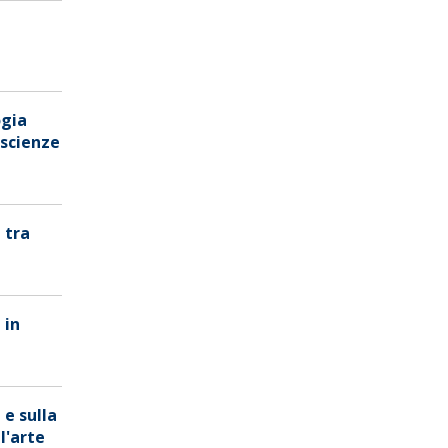
ogia
 scienze
 tra
 in
 e sulla
l'arte