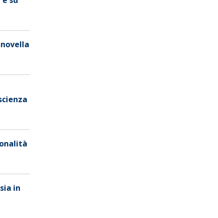
 novella
scienza
ionalità
sia in