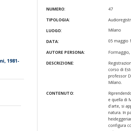
:
NUMERO
47
:
TIPOLOGIA
Audioregist
:
Milano
LUOGO
:
05 maggio 
DATA
:
AUTORE PERSONA
Formaggio,
ni, 1981-
:
DESCRIZIONE
Registrazio
corso di Es
professor Di
Milano.
:
CONTENUTO
Riprendendo
e quella di 
d'arte, si a
natura. In pa
heideggerian
configura c