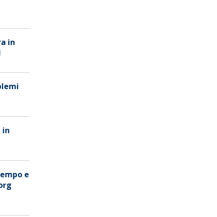
a in
l
oblemi
 in
 tempo e
org