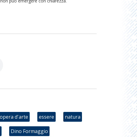
 non può emergere con chiarezza.
opera d'arte
essere
natura
Dino Formaggio