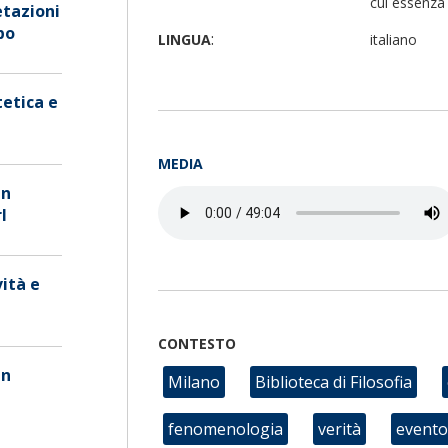
cui essenza
etazioni
po
:
LINGUA
italiano
tetica e
MEDIA
in
l
vità e
CONTESTO
in
Milano
Biblioteca di Filosofia
fenomenologia
verità
evento