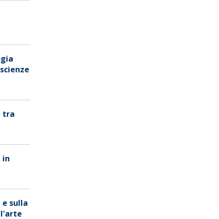
ogia
 scienze
 tra
 in
 e sulla
l'arte