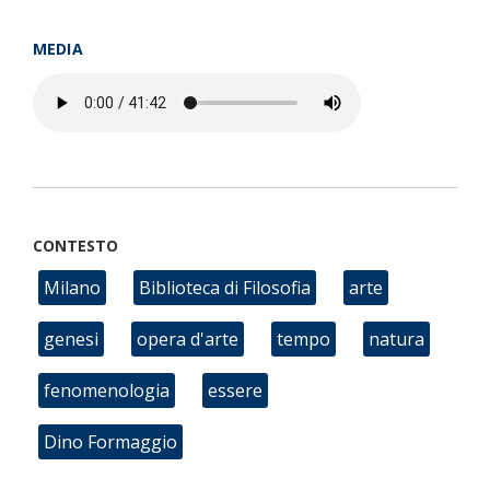
MEDIA
CONTESTO
Milano
Biblioteca di Filosofia
arte
genesi
opera d'arte
tempo
natura
fenomenologia
essere
Dino Formaggio