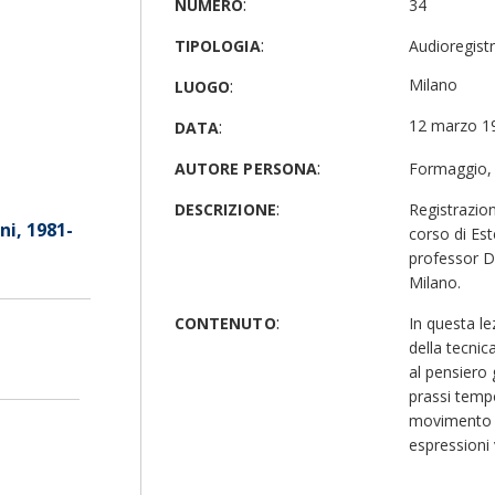
:
NUMERO
34
:
TIPOLOGIA
Audioregist
:
Milano
LUOGO
:
12 marzo 1
DATA
:
AUTORE PERSONA
Formaggio,
:
DESCRIZIONE
Registrazion
ni, 1981-
corso di Es
professor Di
Milano.
:
CONTENUTO
In questa le
della tecnica
al pensiero 
prassi tempor
movimento n
espressioni 