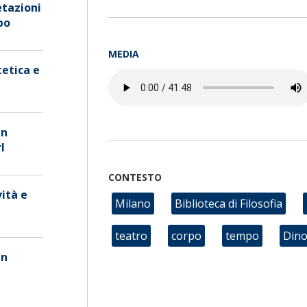
etazioni
po
MEDIA
tetica e
in
l
CONTESTO
vità e
Milano
Biblioteca di Filosofia
teatro
corpo
tempo
Dino
in