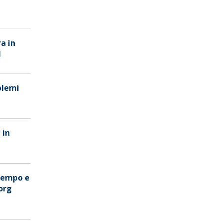
a in
l
oblemi
 in
 tempo e
org