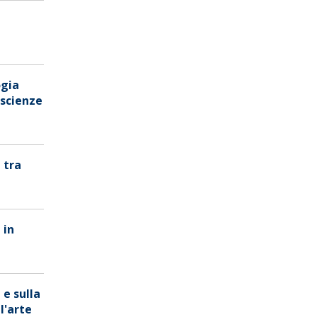
ogia
 scienze
 tra
 in
 e sulla
l'arte