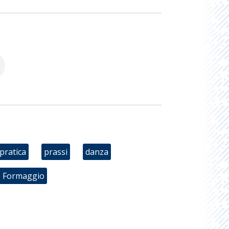
pratica
prassi
danza
 Formaggio