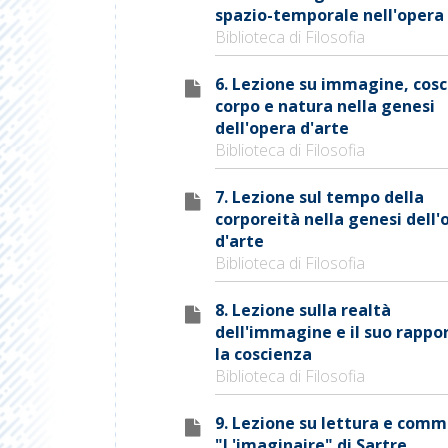
spazio-temporale nell'opera 
Biblioteca di Filosofia
6. Lezione su immagine, cosc
corpo e natura nella genesi
dell'opera d'arte
Biblioteca di Filosofia
7. Lezione sul tempo della
corporeità nella genesi dell'
d'arte
Biblioteca di Filosofia
8. Lezione sulla realtà
dell'immagine e il suo rappo
la coscienza
Biblioteca di Filosofia
9. Lezione su lettura e com
"L'imaginaire" di Sartre