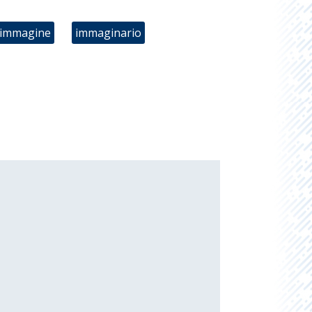
immagine
immaginario