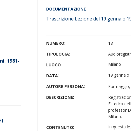
DOCUMENTAZIONE
Trascrizione
Lezione del 19 gennaio 1
:
NUMERO
18
:
TIPOLOGIA
Audioregist
ni, 1981-
:
Milano
LUOGO
:
19 gennaio
DATA
:
AUTORE PERSONA
Formaggio,
:
DESCRIZIONE
Registrazion
Estetica de
professor Di
Milano.
e)
:
In questa le
CONTENUTO