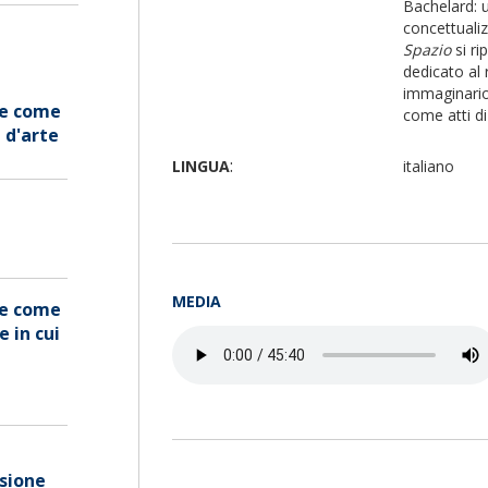
Bachelard: u
concettualiz
Spazio
si ri
dedicato al
immaginario 
le come
come atti di
 d'arte
:
LINGUA
italiano
MEDIA
le come
 in cui
sione